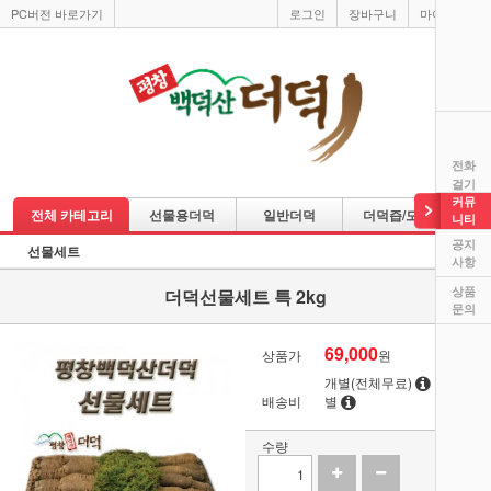
PC버전 바로가기
로그인
장바구니
마이페이지
전화
걸기
커뮤
전체 카테고리
선물용더덕
일반더덕
더덕즙/도라지즙
니티
공지
선물세트
사항
상품
더덕선물세트 특 2kg
문의
69,000
상품가
원
개별(전체무료)
지역
배송비
별
수량