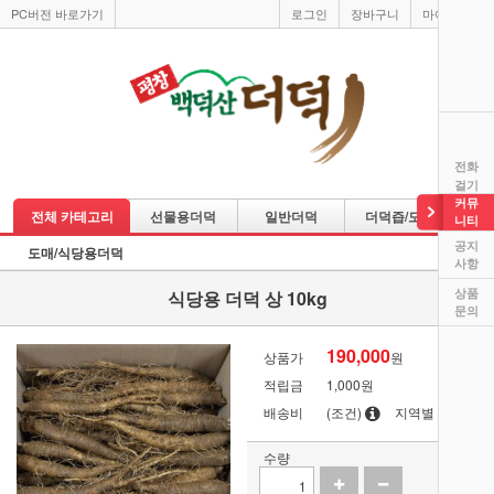
PC버전 바로가기
로그인
장바구니
마이페이지
전화
걸기
커뮤
전체 카테고리
선물용더덕
일반더덕
더덕즙/도라지즙
니티
공지
도매/식당용더덕
사항
상품
식당용 더덕 상 10kg
문의
190,000
상품가
원
적립금
1,000원
배송비
(조건)
지역별
수량