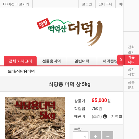
PC버전 바로가기
로그인
장바구니
마이페이지
전화
걸기
커뮤
전체 카테고리
선물용더덕
일반더덕
더덕즙/도라지즙
니티
공지
도매/식당용더덕
사항
상품
식당용 더덕 상 5kg
문의
95,000
상품가
원
적립금
750원
배송비
(조건)
지역별
수량